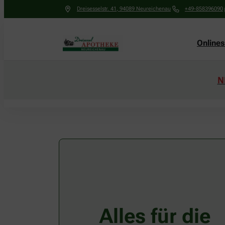
Dreisesselstr. 41
,
94089
Neureichenau
+49-858396090
Online
N
Alles für die