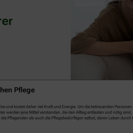
rer
Head shot close up portrait smil
chen Pflege
middle aged mother. Happy two g
for photo in living room.
 und kostet daher viel Kraft und Energie. Um die betreuenden Personen zu u
ter werden jene Mittel verstanden, die den Alltag entlasten und nötig sin
 die Pflegenden als auch die Pflegebedürftigen selbst, deren Leben durch 