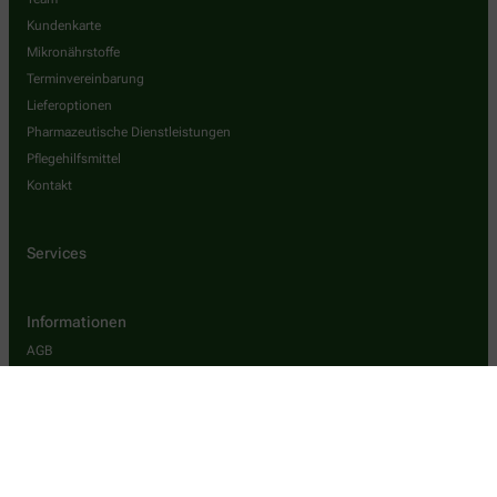
Kundenkarte
Mikronährstoffe
Terminvereinbarung
Lieferoptionen
Pharmazeutische Dienstleistungen
Pflegehilfsmittel
Kontakt
Services
Informationen
AGB
Datenschutz
Impressum
Barrierefreiheitserklärung