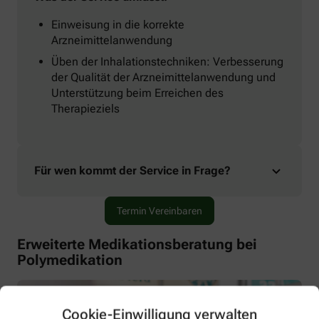
Einweisung in die korrekte
Arzneimittelanwendung
Üben der Inhalationstechniken: Verbesserung
der Qualität der Arzneimittelanwendung und
Unterstützung beim Erreichen des
Therapieziels
Für wen kommt der Service in Frage?
Termin Vereinbaren
Erweiterte Medikationsberatung bei
Polymedikation
Cookie-Einwilligung verwalten