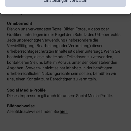
Einstellungen verwalten
rechtlichen Hinweise sowie alle Fragen und Streitigkeiten im
Zusammenhang mit der Gestaltung unseres Angebots
unterliegen dem Recht der Bundesrepublik Deutschland.
Urheberrecht
Die von uns verwendeten Texte, Bilder, Fotos, Videos oder
Grafiken unterliegen in der Regel dem Schutz des Urheberrechts.
Jede unberechtigte Verwendung (insbesondere die
Vervielfältigung, Bearbeitung oder Verbreitung) dieser
urheberrechtsgeschützten Inhalte ist daher untersagt. Wenn Sie
beabsichtigen, diese Inhalte oder Teile davon zu verwenden,
kontaktieren Sie uns bitte im Voraus unter den obenstehenden
Angaben. Soweit wir nicht selbst Inhaber/-in der benötigten
urheberrechtlichen Nutzungsrechte sein sollten, bemühen wir
uns, einen Kontakt zum Berechtigten zu vermitteln.
Social Media-Profile
Dieses Impressum gilt auch für unsere Social Media-Profile.
Bildnachweise
Alle Bildnachweise finden Sie
hier