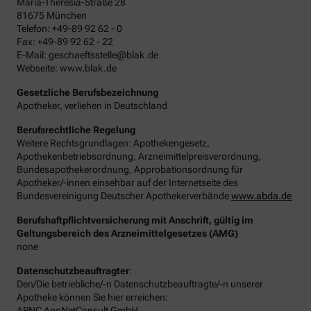
Maria-Theresia-Straße 28
81675 München
Telefon: +49-89 92 62 - 0
Fax: +49-89 92 62 - 22
E-Mail: geschaeftsstelle@blak.de
Webseite: www.blak.de
Gesetzliche Berufsbezeichnung
Apotheker, verliehen in Deutschland
Berufsrechtliche Regelung
Weitere Rechtsgrundlagen: Apothekengesetz,
Apothekenbetriebsordnung, Arzneimittelpreisverordnung,
Bundesapothekerordnung, Approbationsordnung für
Apotheker/-innen einsehbar auf der Internetseite des
Bundesvereinigung Deutscher Apothekerverbände
www.abda.de
Berufshaftpflichtversicherung mit Anschrift, gültig im
Geltungsbereich des Arzneimittelgesetzes (AMG)
none
Datenschutzbeauftragter
:
Den/Die betriebliche/-n Datenschutzbeauftragte/-n unserer
Apotheke können Sie hier erreichen:
APNC ApoNetConsult GmbH