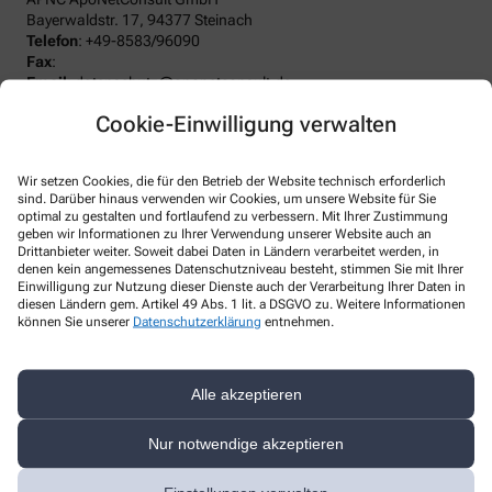
Bayerwaldstr. 17, 94377 Steinach
Telefon
:
+49-8583/96090
Fax
:
Email
:
datenschutz@aponetconsult.de
Website
:
Cookie-Einwilligung verwalten
Weitere Hinweise
Wir setzen Cookies, die für den Betrieb der Website technisch erforderlich
Streitschlichtung
sind. Darüber hinaus verwenden wir Cookies, um unsere Website für Sie
Wir sind weder verpflichtet noch bereit, an einem
optimal zu gestalten und fortlaufend zu verbessern. Mit Ihrer Zustimmung
Streitbeilegungsverfahren vor einer Verbraucherschlichtungsstelle
geben wir Informationen zu Ihrer Verwendung unserer Website auch an
teilzunehmen.
Drittanbieter weiter. Soweit dabei Daten in Ländern verarbeitet werden, in
denen kein angemessenes Datenschutzniveau besteht, stimmen Sie mit Ihrer
Einwilligung zur Nutzung dieser Dienste auch der Verarbeitung Ihrer Daten in
Haftung
diesen Ländern gem. Artikel 49 Abs. 1 lit. a DSGVO zu. Weitere Informationen
Wir sind für unsere Inhalte verantwortlich. Alle Inhalte werden mit
können Sie unserer
Datenschutzerklärung
entnehmen.
der gebotenen Sorgfalt und nach bestem Wissen erstellt. Soweit
wir mittels Links auf Internetseiten Dritter verweisen, können wir
keine Gewähr für die fortwährende Aktualität, Richtigkeit und
Vollständigkeit der verlinkten Inhalte übernehmen, da diese
Alle akzeptieren
Inhalte außerhalb unseres Verantwortungsbereichs liegen und
wir auf die zukünftige Gestaltung keinen Einfluss haben. Sollten
Nur notwendige akzeptieren
aus Ihrer Sicht Inhalte gegen geltendes Recht verstoßen oder
unangemessen sein, teilen Sie uns dies bitte mit. Unsere